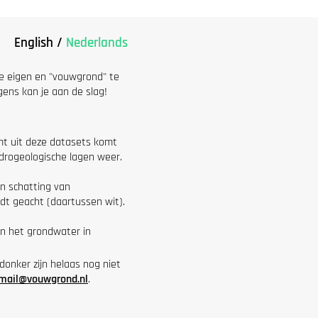
English
/
Nederlands
je eigen en "vouwgrond" te
gens kan je aan de slag!
mt uit deze datasets komt
ydrogeologische lagen weer.
n schatting van
t geacht (daartussen wit).
in het grondwater in
donker zijn helaas nog niet
mail@vouwgrond.nl
.