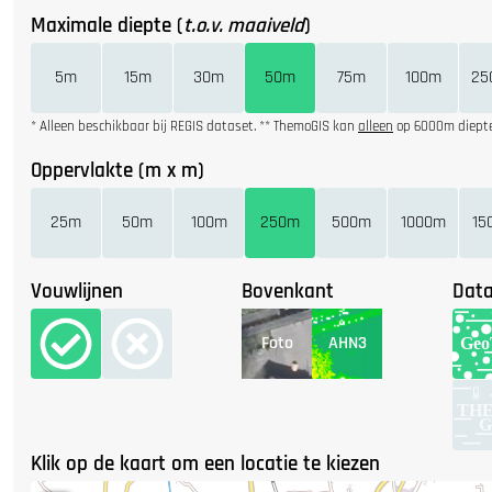
Maximale diepte (
t.o.v. maaiveld
)
5m
15m
30m
50m
75m
100m
25
* Alleen beschikbaar bij REGIS dataset. ** ThemoGIS kan
alleen
op 6000m diepte
Oppervlakte (m x m)
25m
50m
100m
250m
500m
1000m
15
Vouwlijnen
Bovenkant
Data
Foto
AHN3
Klik op de kaart om een locatie te kiezen