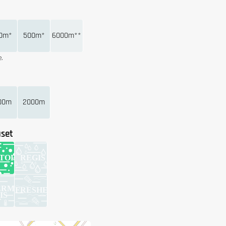
0m*
500m*
6000m**
.
00m
2000m
set