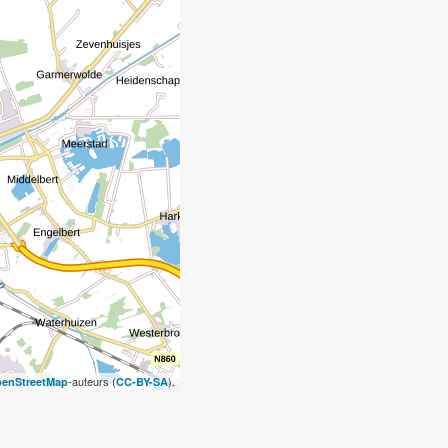
-auteurs (
).
enStreetMap
CC-BY-SA