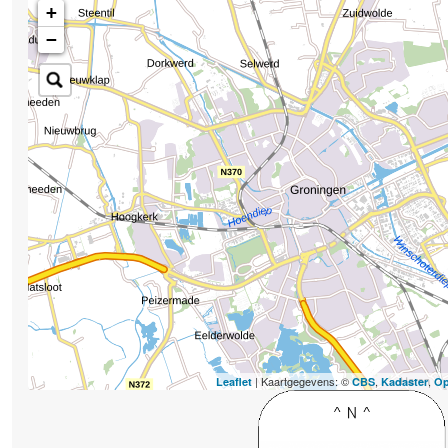
+
−
| Kaartgegevens: ©
,
,
Leaflet
CBS
Kadaster
Op