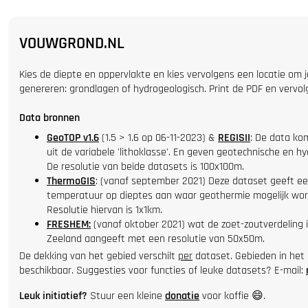
VOUWGROND.NL
Kies de diepte en oppervlakte en kies vervolgens een locatie om 
genereren: grondlagen of hydrogeologisch. Print de PDF en vervol
Data bronnen
GeoTOP v1.6
(1.5 > 1.6 op 06-11-2023) &
REGISII
: De data ko
uit de variabele 'lithoklasse'. En geven geotechnische en h
De resolutie van beide datasets is 100x100m.
ThermoGIS
: (vanaf september 2021) Deze dataset geeft ee
temperatuur op dieptes aan waar geothermie mogelijk word
Resolutie hiervan is 1x1km.
FRESHEM:
(vanaf oktober 2021) wat de zoet-zoutverdeling 
Zeeland aangeeft met een resolutie van 50x50m.
De dekking van het gebied verschilt
per
dataset. Gebieden in het 
beschikbaar. Suggesties voor functies of leuke datasets? E-mail:
Leuk initiatief?
Stuur een kleine
donatie
voor koffie 😄.